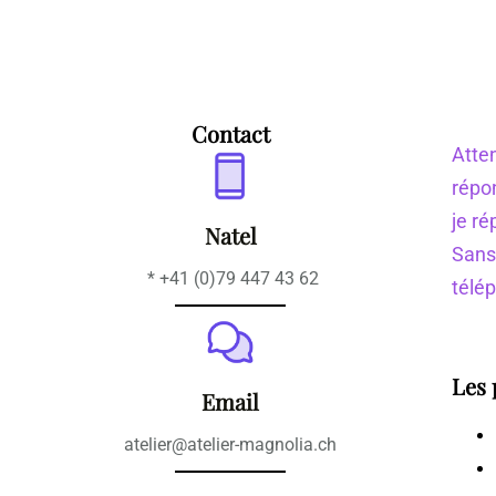
Contact
Atten
répo
je ré
Natel
Sans
* +41 (0)79 447 43 62
télé
Les 
Email
atelier@atelier-magnolia.ch