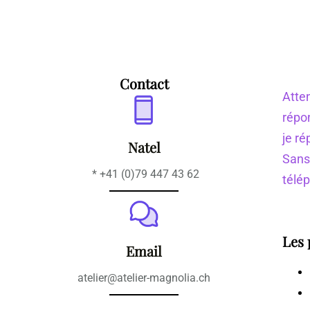
Contact
Atten
répo
je ré
Natel
Sans
* +41 (0)79 447 43 62
télé
Les 
Email
atelier@atelier-magnolia.ch