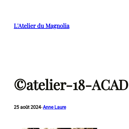
Aller
au
contenu
L'Atelier du Magnolia
©atelier-18-ACAD
•
25 août 2024
Anne Laure